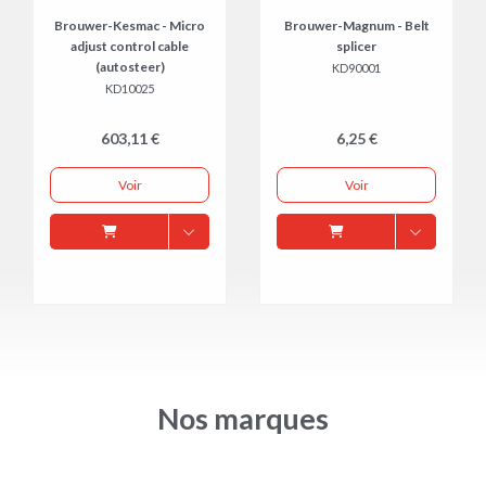
Brouwer-Kesmac - Micro
Brouwer-Magnum - Belt
adjust control cable
splicer
(autosteer)
KD90001
KD10025
603,11 €
6,25 €
Voir
Voir
Nos marques